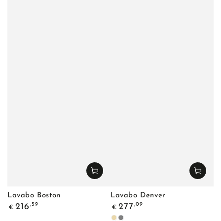
Lavabo Boston
Lavabo Denver
Precio
Precio
,59
,09
216
277
€
€
regular
regular