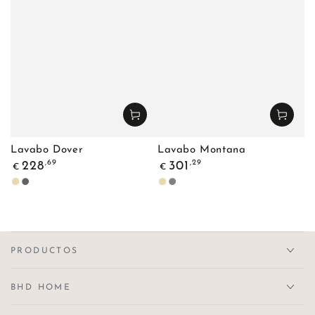
Lavabo Dover
Lavabo Montana
Precio
Precio
,69
,29
228
301
€
€
regular
regular
Beige
Doreng
Beige
Gris
PRODUCTOS
BHD HOME