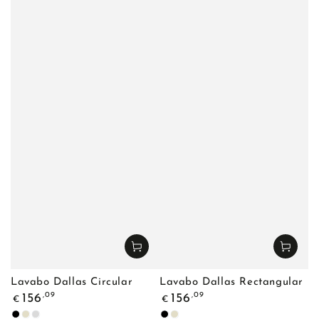
Lavabo Dallas Circular
Lavabo Dallas Rectangular
Precio
Precio
,09
,09
156
156
€
€
regular
regular