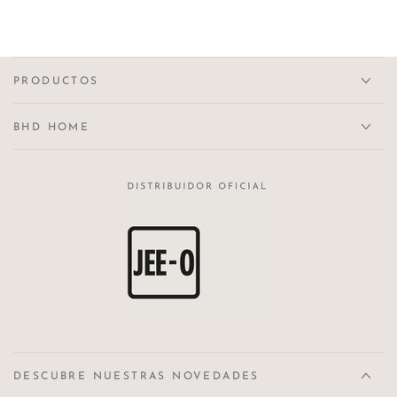
Negro
Travertino
Gris
Negro
Travertino
Claro
PRODUCTOS
BHD HOME
DESCUBRE NUESTRAS NOVEDADES